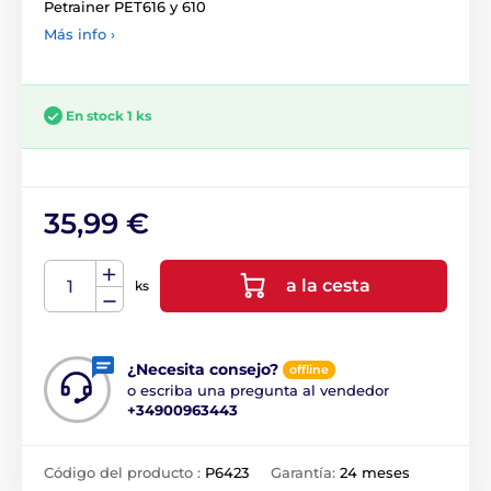
Petrainer PET616 y 610
Más info ›
En stock 1 ks
35,99 €
a la cesta
ks
¿Necesita consejo?
offline
o escriba una pregunta al vendedor
+34900963443
Código del producto :
P6423
Garantía:
24 meses