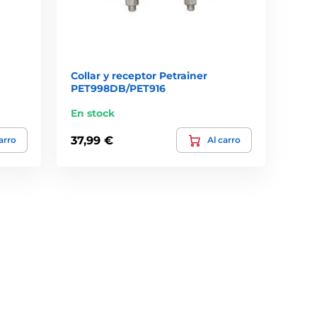
Collar y receptor Petrainer
PET998DB/PET916
En stock
37,99 €
arro
Al carro