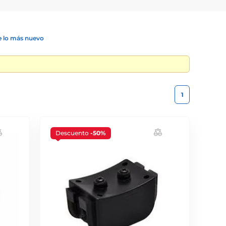
 lo más nuevo
1
Descuento
-50%