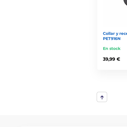
Collar y re
PET916N
En stock
39,99 €