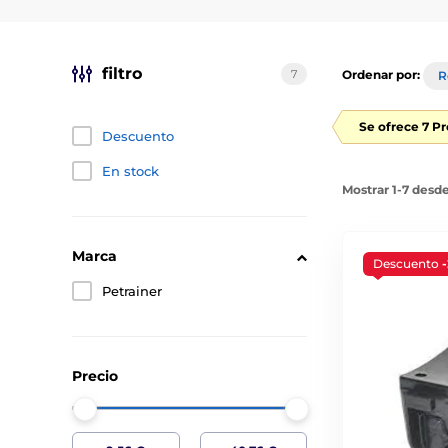
filtro
7
Ordenar por:
R
Se ofrece 7 P
Descuento
En stock
Mostrar 1-7 desd
Marca
Descuento
Petrainer
Precio