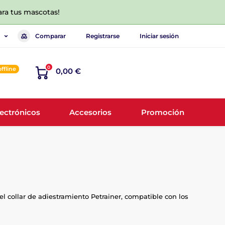
ara tus mascotas!
Comparar
Registrarse
Iniciar sesión
0
offline
0,00 €
lectrónicos
Accesorios
Promoción
el collar de adiestramiento Petrainer, compatible con los