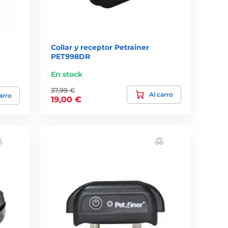
Collar y receptor Petrainer
PET998DR
En stock
37,99 €
Al carro
arro
19,00 €