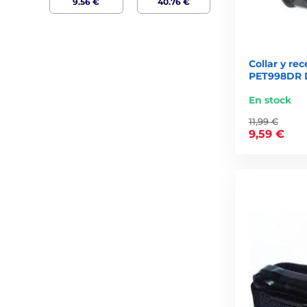
Collar y re
PET998DR 
En stock
11,99 €
9,59 €