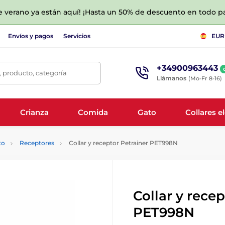
de verano ya están aquí! ¡Hasta un 50% de descuento en todo p
Envíos y pagos
Servicios
EUR
+34900963443
 producto, categoría
Llámanos
(Mo-Fr 8-16)
Crianza
Comida
Gato
Collares e
to
Receptores
Collar y receptor Petrainer PET998N
Collar y rece
PET998N