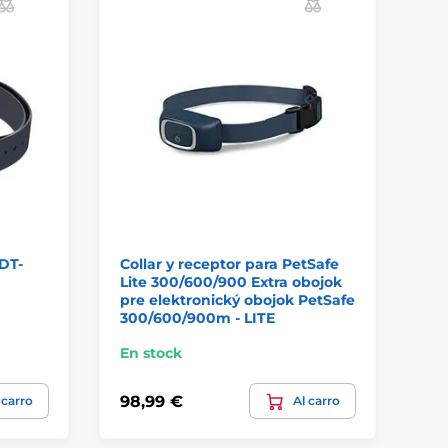
 DT-
Collar y receptor para PetSafe
Re
Lite 300/600/900 Extra obojok
con
pre elektronický obojok PetSafe
300/600/900m - LITE
En stock
En
98,99 €
20
 carro
Al carro