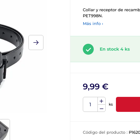
Collar y receptor de recambi
PET998N.
Más info ›
En stock 4 ks
9,99 €
ks
Código del producto :
P162