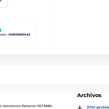
ndedor
+34900963443
Archivos
dor electrónico Petrainer PET998N.
9741-prohl