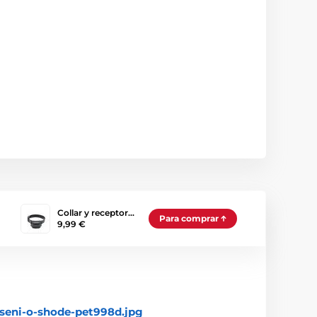
Collar y receptor…
Para comprar
9,99 €
aseni-o-shode-pet998d.jpg