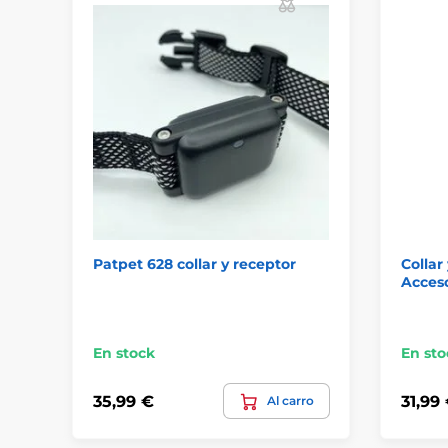
Patpet 628 collar y receptor
Collar
Acceso
En stock
En sto
35,99 €
31,99
Al carro