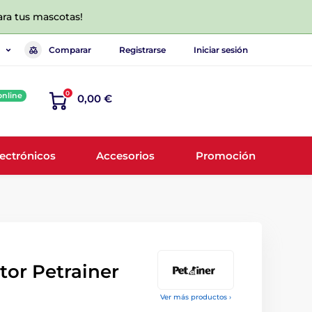
ara tus mascotas!
Comparar
Registrarse
Iniciar sesión
0
online
0,00 €
lectrónicos
Accesorios
Promoción
ptor Petrainer
Ver más productos ›