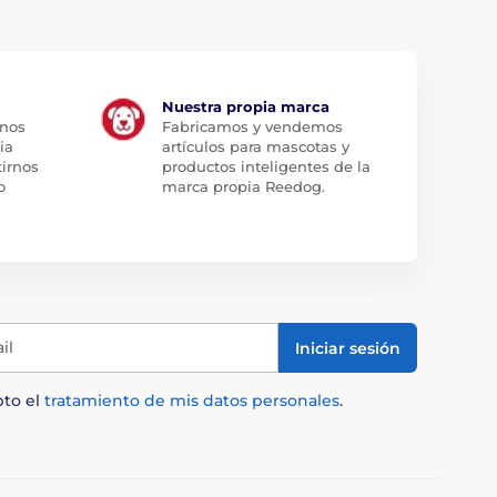
Nuestra propia marca
 nos
Fabricamos y vendemos
ia
artículos para mascotas y
tirnos
productos inteligentes de la
o
marca propia Reedog.
il
Iniciar sesión
pto el
tratamiento de mis datos personales
.