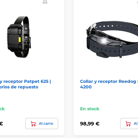
 y receptor Patpet 625 |
Collar y receptor Reedog
rios de repuesto
4200
ck
En stock
 €
98,99 €
Al carro
Al