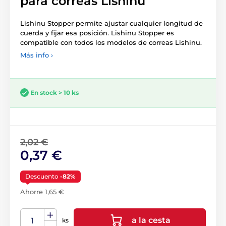
para correas Lishinu
Lishinu Stopper permite ajustar cualquier longitud de
cuerda y fijar esa posición. Lishinu Stopper es
compatible con todos los modelos de correas Lishinu.
Más info ›
En stock > 10 ks
2,02 €
0,37 €
Descuento
-82%
Ahorre 1,65 €
a la cesta
ks