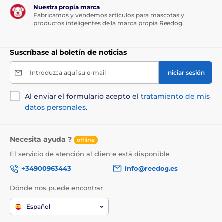
Nuestra propia marca
Fabricamos y vendemos artículos para mascotas y
productos inteligentes de la marca propia Reedog.
El producto aparece en las categorías
Correas para correr
Suscríbase al boletín de noticias
Accesorios para pasear liquidación
Introduzca aquí su e-mail
Iniciar sesión
Al enviar el formulario acepto el
tratamiento de mis
datos personales
.
Necesita ayuda ?
offline
El servicio de atención al cliente está disponible
+34900963443
info@reedog.es
Dónde nos puede encontrar
Español