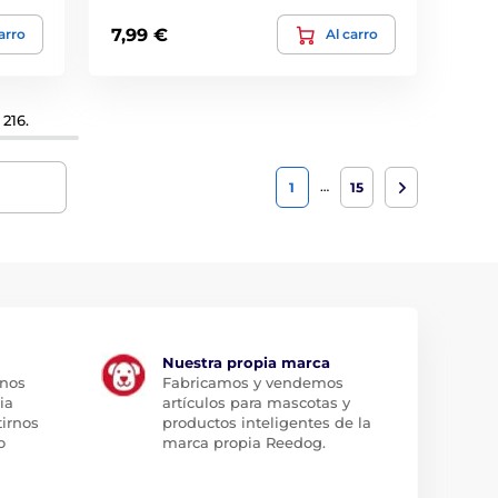
7,99 €
arro
Al carro
216.
…
1
15
Nuestra propia marca
 nos
Fabricamos y vendemos
ia
artículos para mascotas y
tirnos
productos inteligentes de la
o
marca propia Reedog.