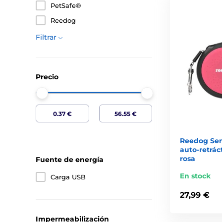
PetSafe®
Reedog
Filtrar
Precio
Reedog Se
auto-retráct
rosa
Fuente de energía
En stock
Carga USB
27,99 €
Impermeabilización