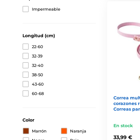
Impermeable
Longitud (cm)
22-60
32-39
32-40
38-50
43-60
60-68
Correa mul
corazones r
Correas par
Color
En stock
Marrón
Naranja
33,99 €