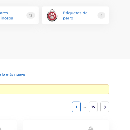
lares
Etiquetas de
12
4
inosos
perro
 lo más nuevo
…
1
15