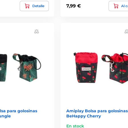
7,99 €
Detalle
Al c
sa para golosinas
Amiplay Bolsa para golosinas
ungle
BeHappy Cherry
En stock