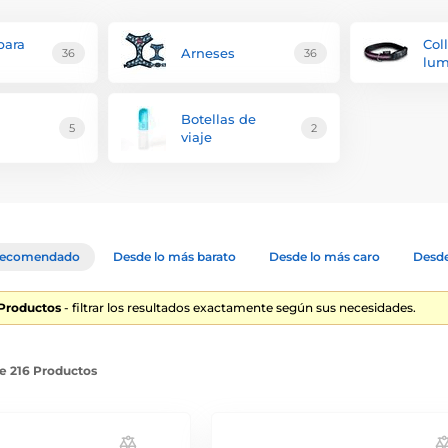
para
Col
Arneses
36
36
lum
Botellas de
5
2
viaje
ecomendado
Desde lo más barato
Desde lo más caro
Desde
 Productos
- filtrar los resultados exactamente según sus necesidades.
de 216 Productos