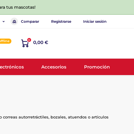
ara tus mascotas!
Comparar
Registrarse
Iniciar sesión
0
offline
0,00 €
lectrónicos
Accesorios
Promoción
correas autorretráctiles, bozales, atuendos o artículos