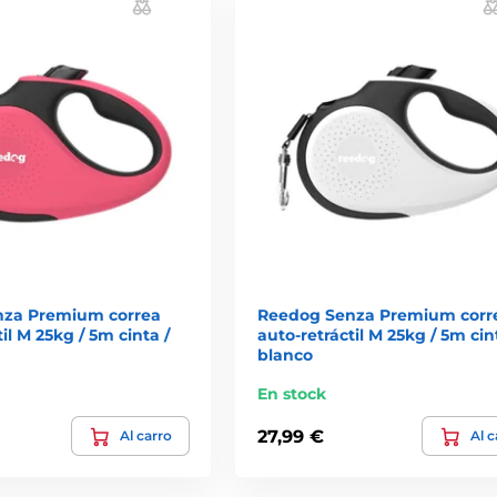
nza Premium correa
Reedog Senza Premium corr
il M 25kg / 5m cinta /
auto-retráctil M 25kg / 5m cin
blanco
En stock
27,99 €
Al carro
Al c