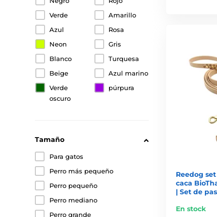
Negro
Rojo
Verde
Amarillo
Azul
Rosa
Neon
Gris
Blanco
Turquesa
Beige
Azul marino
Verde
púrpura
oscuro
Tamaño
Para gatos
Perro más pequeño
Reedog set
caca BioT
Perro pequeño
| Set de pa
Perro mediano
En stock
Perro grande