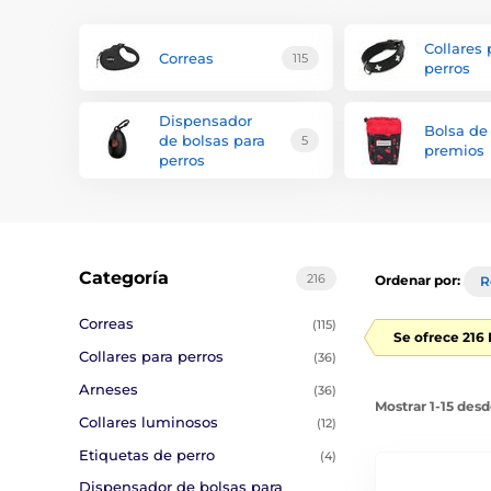
Collares 
Correas
115
perros
Dispensador
Bolsa de
de bolsas para
5
premios
perros
Categoría
216
Ordenar por:
R
Correas
(115)
Se ofrece 216
Collares para perros
(36)
Arneses
(36)
Mostrar 1-15 des
Collares luminosos
(12)
Etiquetas de perro
(4)
Dispensador de bolsas para