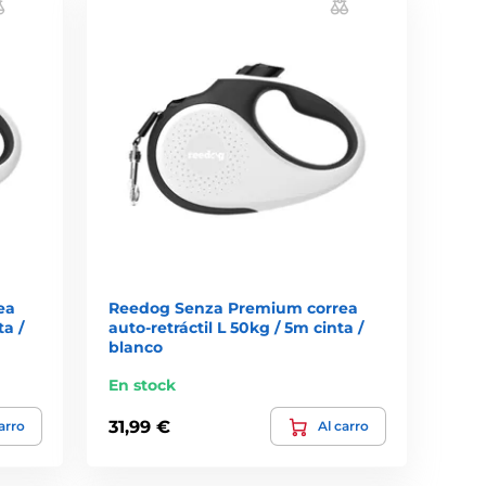
ea
Reedog Senza Premium correa
ta /
auto-retráctil L 50kg / 5m cinta /
blanco
En stock
31,99 €
arro
Al carro