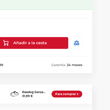
Añadir a la cesta
99
Garantía:
24 meses
Reedog Senza…
Para comprar
31,99 €