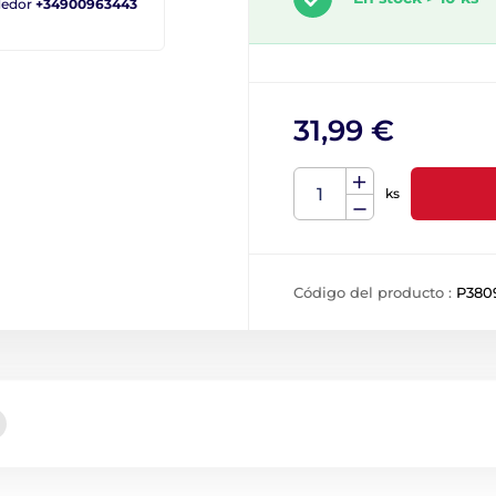
ndedor
+34900963443
31,99 €
ks
Código del producto :
P380