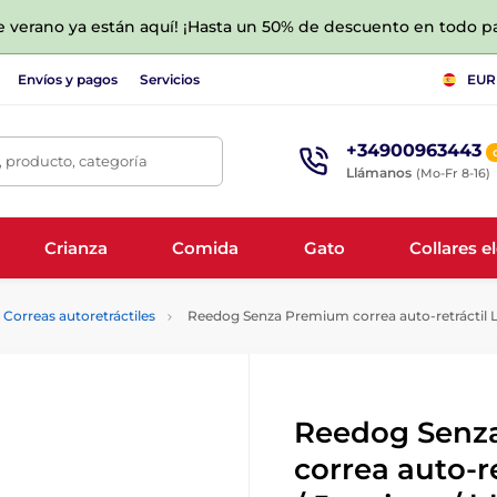
de verano ya están aquí! ¡Hasta un 50% de descuento en todo p
Envíos y pagos
Servicios
EUR
+34900963443
 producto, categoría
Llámanos
(Mo-Fr 8-16)
Crianza
Comida
Gato
Collares e
Correas autoretráctiles
Reedog Senza Premium correa auto-retráctil L 
Reedog Senz
correa auto-r