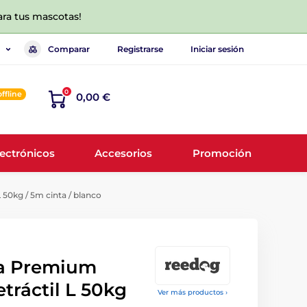
ara tus mascotas!
Comparar
Registrarse
Iniciar sesión
0
offline
0,00 €
lectrónicos
Accesorios
Promoción
50kg / 5m cinta / blanco
a Premium
etráctil L 50kg
Ver más productos ›