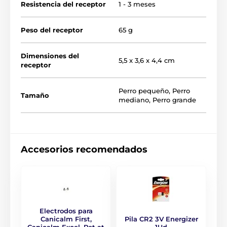
Resistencia del receptor
1 - 3 meses
Peso del receptor
65 g
Dimensiones del
5,5 x 3,6 x 4,4 cm
receptor
Perro pequeño
,
Perro
Tamaño
mediano
,
Perro grande
Detección de ladridos
El Canicalm First se activa cuando la piel
del cuello se mueve al ladrar. El principio
Accesorios recomendados
de funcionamiento implica que el
dispositivo reacciona exclusivamente a los ladridos
del perro que lo lleva en el cuello, por lo que es
imposible que se active por los ladridos de un perro
desconocido.
Electrodos para
Canicalm First,
Pila CR2 3V Energizer
Canicalm Excel, Pet at
1Ud