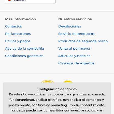
Las especificaciones técnicas pueden cambiar sin
previo aviso. Las imágenes tienen únicamente
Más información
Nuestros servicios
carácter ilustrativo.
Contactos
Devoluciones
Reclamaciones
Servicio de productos
El producto aparece en las categorías
Envíos y pagos
Productos de segunda mano
Collares antiladrido
Acerca de la compañía
Venta al por mayor
Condiciones generales
Artículos y noticias
Para perros pequeños
Consejos de expertos
Para perros medianos
Para perros grandes
Eléctricos
Audio
Poco resistente al agua
Configuración de cookies
En este sitio web utilizamos cookies para garantizar su correcto
funcionamiento, analizar el tráfico, personalizar el contenido y,
posiblemente, con fines de marketing. Con su consentimiento,
los datos pueden ser compartidos con nuestros socios.
Más