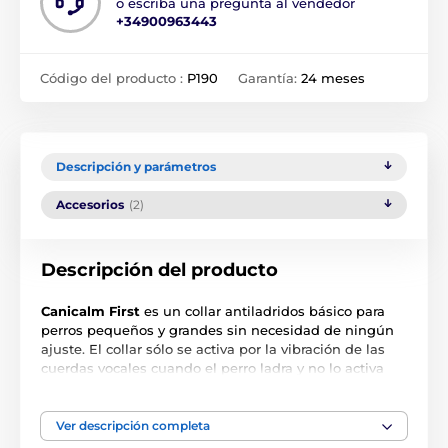
o escriba una pregunta al vendedor
+34900963443
Código del producto :
P190
Garantía:
24 meses
Descripción y parámetros
Accesorios
(2)
Descripción del producto
Canicalm First
es un collar antiladridos básico para
perros pequeños y grandes sin necesidad de ningún
ajuste. El collar sólo se activa por la vibración de las
cuerdas vocales cuando el perro ladra y no lo activa
otro perro. Canicalm First es resistente al agua, tiene
una batería de larga duración y dispone de alerta de
sonido y de impulso. Canical First aumenta
Ver descripción completa
automáticamente la intensidad de la estimulación en