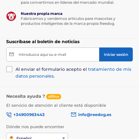
para convertirnos en líderes del mercado mundial.
entre 5 y 90 kg.
Nuestra propia marca
Fabricamos y vendemos artículos para mascotas y
productos inteligentes de la marca propia Reedog.
Longitud del collar
Canicalm First tiene un collar de plástico
Suscríbase al boletín de noticias
muy resistente y de alta calidad. No
supone ningún problema para el perro
Introduzca aquí su e-mail
Iniciar sesión
llevarlo y se sujeta bien al cuello. La longitud del collar
es ajustable de 20 a 65 cm.
Al enviar el formulario acepto el
tratamiento de mis
datos personales
.
Peso y dimensiones
Canicalm First tiene un collar de tamaño
Necesita ayuda ?
offline
medio muy bien formado. Tiene una
El servicio de atención al cliente está disponible
anchura de 5,5 cm, una altura de 3,6 cm,
una profundidad de 4,4 cm y su peso es de 65 gramos
+34900963443
info@reedog.es
incluyendo la batería.
Dónde nos puede encontrar
Español