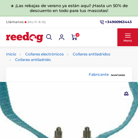
☀️ ¡Las rebajas de verano ya están aquí! ¡Hasta un 50% de
descuento en todo para tus mascotas!
+34900963443
Llámanos
(Mo-Fr 8-16)
0
Menú
Inicio
Collares electrónicos
Collares antiladridos
Collares antiladrido
Fabricante