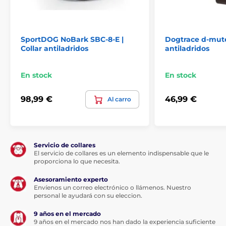
El collar Canicalm First funciona con una
pila de litio CR2 de 3 V sustituible. La vida
útil del collarín es del orden de 1 a 3
SportDOG NoBark SBC-8-E |
Dogtrace d-mute 
meses. Depende de la calidad de las pilas utilizadas.
Collar antiladridos
antiladridos
En stock
En stock
Impermeabilización
98,99 €
46,99 €
Al carro
El collar antiladrido Canicalm First sólo es
estanco IPX6. Puede utilizarse en el
exterior, pero si llueve mucho hay que
quitarle el collar.
Servicio de collares
El servicio de collares es un elemento indispensable que le
proporciona lo que necesita.
Asesoramiento experto
Raza
Envíenos un correo electrónico o llámenos. Nuestro
personal le ayudará con su eleccion.
Gracias a su pequeño receptor,
recomendamos Canicalm First para perros
9 años en el mercado
de razas pequeñas, medianas y grandes.
9 años en el mercado nos han dado la experiencia suficiente
Es la elección ideal para todos los perros que pesen