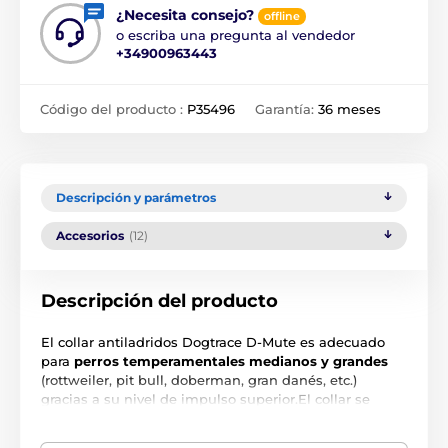
¿Necesita consejo?
offline
o escriba una pregunta al vendedor
+34900963443
Código del producto :
P35496
Garantía:
36 meses
Descripción y parámetros
Accesorios
(12)
Descripción del producto
El collar antiladridos Dogtrace D-Mute es adecuado
para
perros temperamentales medianos y grandes
(rottweiler, pit bull, doberman, gran danés, etc.)
gracias a su nivel de impulso superior.El collar se
activa únicamente por
la vibración de las cuerdas
vocales y se activa espontáneamente cuando ladra,