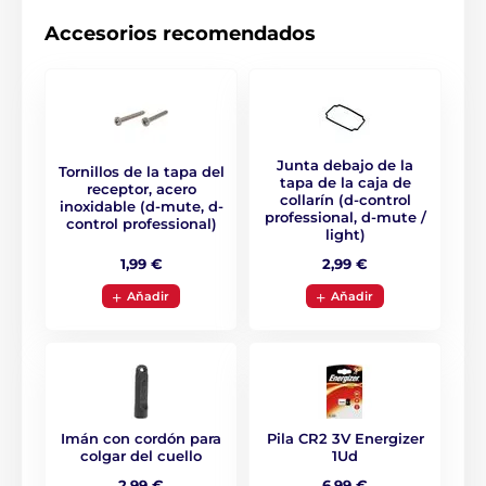
perro gime, aúlla o gruñe.
Accesorios recomendados
Tipo de corección
El dispositivo utiliza un aviso acústico y
Junta debajo de la
Tornillos de la tapa del
un impulso electrostático como
tapa de la caja de
receptor, acero
corrección.
collarín (d-control
inoxidable (d-mute, d-
professional, d-mute /
control professional)
light)
1,99 €
2,99 €
Aňadir
Aňadir
Ajuste del collar
D-Mute le permite establecer
5 modos
diferentes
para la corrección del ladrido.
Ajuste sólo el tono, un pulso en los niveles
1 - 3 o elija una variante con un pulso gradualmente
Imán con cordón para
Pila CR2 3V Energizer
creciente. La luz Dogtrace D-mute también tiene
colgar del cuello
1Ud
detección de sensibilidad a los ladridos y, por lo tanto,
2,99 €
6,99 €