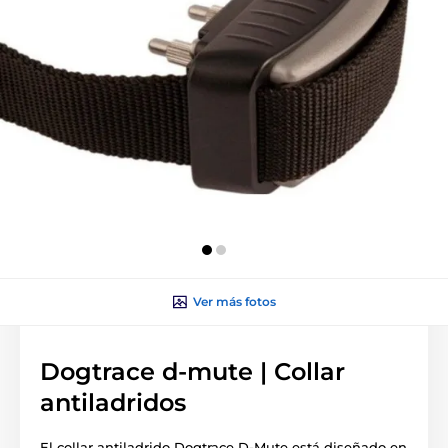
Ver más fotos
Dogtrace d-mute | Collar
antiladridos
El collar antiladrido Dogtrace D-Mute está diseñado en