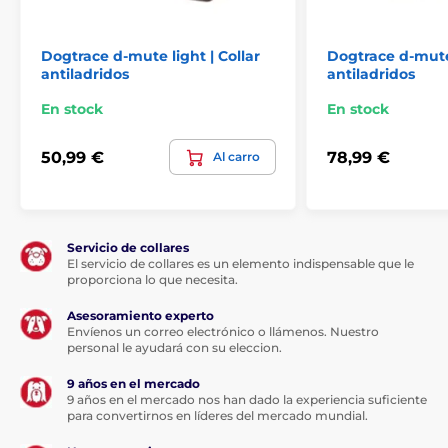
Dogtrace d-mute light | Collar
Dogtrace d-mute
antiladridos
antiladridos
Raza
En stock
En stock
Dogtrace D-Mute tiene una intensidad de
pulso más fuerte, por lo que es ideal para
50,99 €
78,99 €
Al carro
razas de perros grandes y
temperamentales (rottweiler, pit bull, gran danés).
Servicio de collares
El servicio de collares es un elemento indispensable que le
proporciona lo que necesita.
Longitud de collar
Asesoramiento experto
También incluye un collar fijo que es
Envíenos un correo electrónico o llámenos. Nuestro
personal le ayudará con su eleccion.
ajustable y cómodo. Tu cachorro no se
sentirá incómodo llevándolo. Puede
9 años en el mercado
ajustar fácilmente el cuello para una circunferencia de
9 años en el mercado nos han dado la experiencia suficiente
cuello de
18 a 50 cm.
para convertirnos en líderes del mercado mundial.