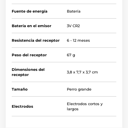
Fuente de energía
Batería
Batería en el emisor
3V CR2
Resistencia del receptor
6 - 12 meses
Peso del receptor
67 g
Dimensiones del
3,8 x 7,7 x 3,7 cm
receptor
Tamaño
Perro grande
Detección de ladridos
Electrodos cortos y
Electrodos
Dogtraction D-mute reacciona a la
largos
vibración de las cuerdas vocales, por lo
que el collar no puede activarse si otro
perro se mueve cerca. El collar se activa cuando el