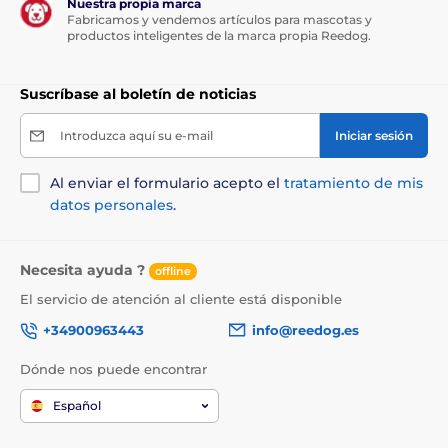
Nuestra propia marca
Fabricamos y vendemos artículos para mascotas y
productos inteligentes de la marca propia Reedog.
Peso y dimensiones
El paquete también incluye un collar fijo
Suscríbase al boletín de noticias
que es ajustable y cómodo. El Dogtrace D-
mute tiene un receptor muy ligero y
Introduzca aquí su e-mail
Iniciar sesión
ergonómico. Mide 3,8 cm de ancho, 7,7 cm de alto y 3,7
cm de fondo y su peso es de 67 gramos (sin batería).
Al enviar el formulario acepto el
tratamiento de mis
datos personales
.
Las especificaciones técnicas pueden cambiar sin
previo aviso. Las imágenes tienen únicamente
carácter ilustrativo.
Necesita ayuda ?
offline
El servicio de atención al cliente está disponible
+34900963443
info@reedog.es
El producto aparece en las categorías
Dónde nos puede encontrar
Collares antiladrido
Para perros grandes
Español
Eléctricos
Audio
Sumergibles