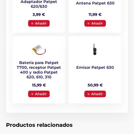
Adaptador Patpet
Antena Patpet 630
620/630
11,99 €
3,99 €
Aňadir
Aňadir
Tipo de corrección
El collar de adiestramiento electrónico
Patpet 630 tiene funciones de sonido, luz
y vibración. El rango de vibración es
ajustable en 16 niveles.
Batería para Patpet
T700, receptor Patpet
Emisor Patpet 630
400 y radio Patpet
620, 610, 310
Alcance del collar:
15,99 €
50,99 €
Con el collar Patpet 630 tendrá el control
Aňadir
Aňadir
de su perro hasta 600 m. El collar es
adecuado tanto para el adiestramiento
básico en la ciudad como para el adiestramiento
avanzado en distancias más largas.
Productos relacionados