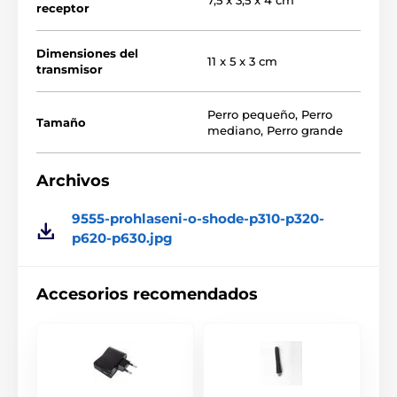
7,5 x 3,5 x 4 cm
receptor
Recarga rápida: 2 horas para una batería completa
La pantalla LCD retroiluminada ofrece una visión
Dimensiones del
general del estado de la batería y la intensidad del
11 x 5 x 3 cm
transmisor
pulso
Emisor y receptor ergonómicos
Perro pequeño
,
Perro
Tamaño
mediano
,
Perro grande
Archivos
9555-prohlaseni-o-shode-p310-p320-
p620-p630.jpg
Accesorios recomendados