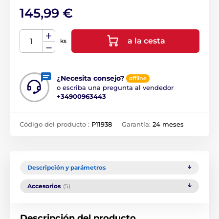
145,99 €
a la cesta
ks
¿Necesita consejo?
offline
o escriba una pregunta al vendedor
+34900963443
Código del producto :
P11938
Garantía:
24 meses
Descripción y parámetros
Accesorios
(5)
Descripción del producto