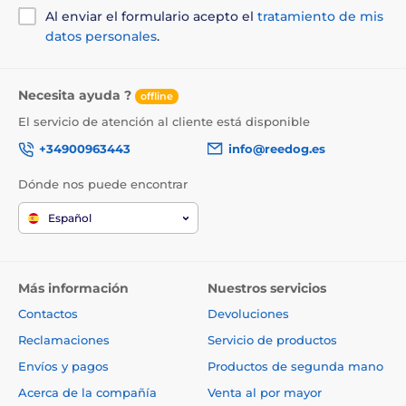
Al enviar el formulario acepto el
tratamiento de mis
Peso y dimensiones:
datos personales
.
Las dimensiones del receptor son: ancho
7,5 cm; alto 3,5 cm; fondo 4 cm y pesa 25
gramos. Las dimensiones del transmisor
Necesita ayuda ?
offline
son: alto 11 cm; ancho 5 cm; fondo 3 cm y pesa 32
El servicio de atención al cliente está disponible
gramos.
+34900963443
info@reedog.es
Dónde nos puede encontrar
Español
Las especificaciones técnicas pueden cambiar sin
previo aviso. Las imágenes tienen únicamente
Más información
Nuestros servicios
carácter ilustrativo.
Contactos
Devoluciones
Reclamaciones
Servicio de productos
El producto aparece en las categorías
Envíos y pagos
Productos de segunda mano
Collares de adiestramiento
Acerca de la compañía
Venta al por mayor