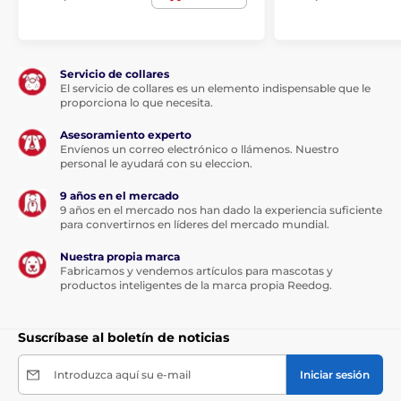
impulso. La pantalla hace que el collar sea adecuado
para el adiestramiento nocturno.
Servicio de collares
Impermeabilidad:
El servicio de collares es un elemento indispensable que le
proporciona lo que necesita.
Patpet 630 viene con un receptor
totalmente impermeable con clasificación
Asesoramiento experto
Envíenos un correo electrónico o llámenos. Nuestro
IPX5 (no le importa la lluvia ligera ni la
personal le ayudará con su eleccion.
nieve,
¡no debe sumergirse!
). El transmisor sólo tiene
la protección más básica contra el agua, con la
9 años en el mercado
clasificación IPX1.
9 años en el mercado nos han dado la experiencia suficiente
para convertirnos en líderes del mercado mundial.
Nuestra propia marca
Longitud del collar:
Fabricamos y vendemos artículos para mascotas y
productos inteligentes de la marca propia Reedog.
Para mayor comodidad de su adiestrador
canino, ajuste el collar para una
circunferencia de cuello que varíe entre 34
Suscríbase al boletín de noticias
y 50 cm. Es adecuado para la mayoría de las razas de
perro pequeñas y medianas.
Introduzca aquí su e-mail
Iniciar sesión