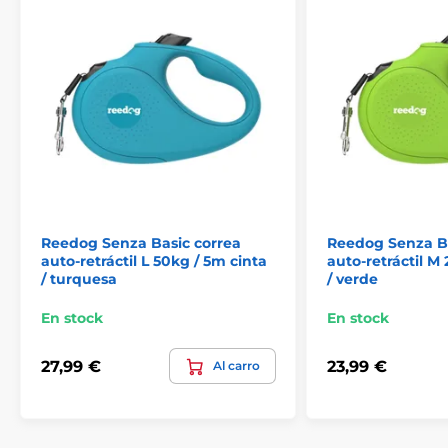
¡Cuerda antienredos extra fuerte!
Las correas Reedog están equipadas con una cuerda
que nunca se enreda ni se engancha. La cuerda está
fabricada con material de alta resistencia a la tracción.
El tejido se utiliza en el ejército en la fabricación de
paracaídas, por lo que se caracteriza por su excelente
capacidad para soportar cargas.
Reedog Senza Basic correa
Reedog Senza Ba
auto-retráctil L 50kg / 5m cinta
auto-retráctil M
/ turquesa
/ verde
En stock
En stock
27,99 €
23,99 €
Al carro
Un solo toque: control de freno
instantáneo