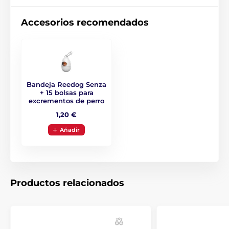
¡Un diseño que le enamorará
fácilmente!
Accesorios recomendados
Cuando la calidad se une al diseño moderno en un
solo producto, ¡es fácil enamorarse del resultado! Por
eso el diseño de la correa Reedog Senza es fresco,
original y práctico. No sólo está disponible en cuatro
tamaños diferentes, sino también en seis colores.
Bandeja Reedog Senza
+ 15 bolsas para
excrementos de perro
1,20 €
Aňadir
Productos relacionados