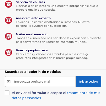
Servicio de collares
Tanto si le sorprende un encuentro con otro perro, un
El servicio de collares es un elemento indispensable que le
transeúnte o un coche que pasa, la correa Reedog
proporciona lo que necesita.
Senza le permite un control preciso accionando
intuitivamente el botón de freno. Con un solo toque,
Asesoramiento experto
puede tirar, parar o soltar rápidamente el cable
Envíenos un correo electrónico o llámenos. Nuestro
especial de la correa que nunca se enreda.
personal le ayudará con su eleccion.
Las especificaciones técnicas pueden cambiar sin
9 años en el mercado
previo aviso. Las imágenes tienen únicamente
9 años en el mercado nos han dado la experiencia suficiente
para convertirnos en líderes del mercado mundial.
carácter ilustrativo.
Nuestra propia marca
Fabricamos y vendemos artículos para mascotas y
El producto aparece en las categorías
productos inteligentes de la marca propia Reedog.
Crianza
Accesorios para pasear
Suscríbase al boletín de noticias
Correas
Correas autoretráctiles
Introduzca aquí su e-mail
Iniciar sesión
Con cuerda
Al enviar el formulario acepto el
tratamiento de mis
Para perros de tamaño mediano
datos personales
.
Accesorios para paseo