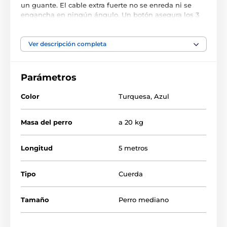
un guante. El cable extra fuerte no se enreda ni se
engancha en ningún ángulo. Un botón asegura los 3
modos de freno. No importa donde vayas con tu
amigo peludo,
la correa Reedog Senza
garantiza un
manejo cómodo y fácil y, por lo tanto, un control fiable.
Ver descripción completa
Cualquiera que tenga un perro sabe que una reacción
rápida a menudo determina el resultado de una
situación de crisis, y no sólo durante los paseos.
Parámetros
Color
Turquesa
,
Azul
Masa del perro
a 20 kg
Longitud
5 metros
Tipo
Cuerda
Tamaño
Perro mediano