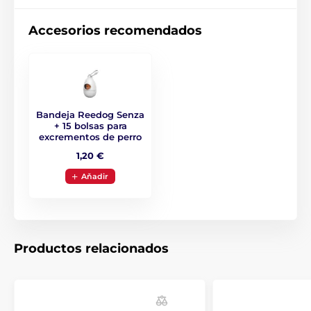
¡Un diseño que le enamorará
fácilmente!
Accesorios recomendados
Cuando la calidad se une al diseño moderno en un
solo producto, ¡es fácil enamorarse del resultado! Por
eso el diseño de la correa Reedog Senza es fresco,
original y práctico. No sólo está disponible en cuatro
tamaños diferentes, sino también en seis colores.
Bandeja Reedog Senza
+ 15 bolsas para
excrementos de perro
1,20 €
Aňadir
Productos relacionados