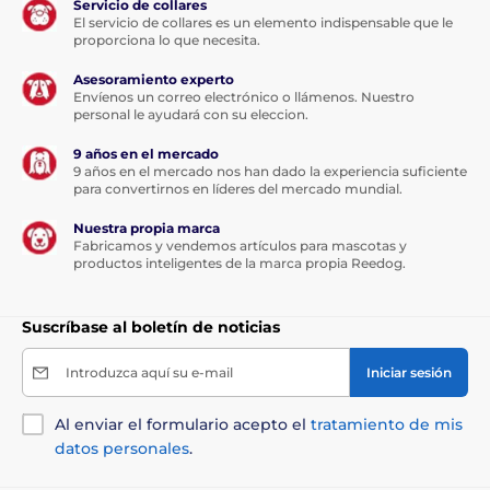
Servicio de collares
Tanto si le sorprende un encuentro con otro perro, un
El servicio de collares es un elemento indispensable que le
transeúnte o un coche que pasa, la correa Reedog
proporciona lo que necesita.
Senza le permite un control preciso accionando
intuitivamente el botón de freno. Con un solo toque,
Asesoramiento experto
puede tirar, parar o soltar rápidamente el cable
Envíenos un correo electrónico o llámenos. Nuestro
especial de la correa que nunca se enreda.
personal le ayudará con su eleccion.
9 años en el mercado
9 años en el mercado nos han dado la experiencia suficiente
Las especificaciones técnicas pueden cambiar sin
para convertirnos en líderes del mercado mundial.
previo aviso. Las imágenes tienen únicamente
Nuestra propia marca
carácter ilustrativo.
Fabricamos y vendemos artículos para mascotas y
productos inteligentes de la marca propia Reedog.
El producto aparece en las categorías
Suscríbase al boletín de noticias
Crianza
Accesorios para pasear
Introduzca aquí su e-mail
Iniciar sesión
Correas
Correas autoretráctiles
Al enviar el formulario acepto el
tratamiento de mis
Con cuerda
Para perros pequeños
datos personales
.