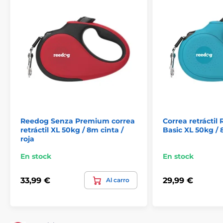
¡Cuerda antienredos extra fuerte!
Las correas Reedog están equipadas con una cuerda
que nunca se enreda ni se engancha. La cuerda está
fabricada con material de alta resistencia a la tracción.
El tejido se utiliza en el ejército en la fabricación de
paracaídas, por lo que se caracteriza por su excelente
capacidad para soportar cargas.
Reedog Senza Premium correa
Correa retrácti
retráctil XL 50kg / 8m cinta /
Basic XL 50kg / 
roja
En stock
En stock
33,99 €
29,99 €
Al carro
Un solo toque: control de freno
instantáneo