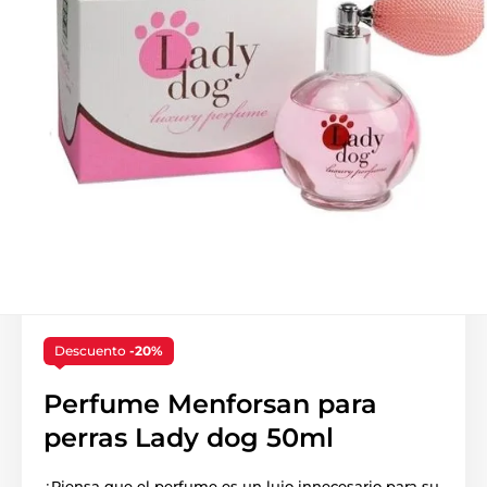
Descuento
-20%
Perfume Menforsan para
perras Lady dog 50ml
¿Piensa que el perfume es un lujo innecesario para su