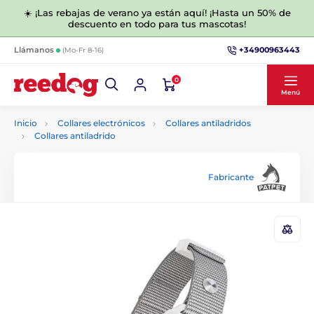
☀️ ¡Las rebajas de verano ya están aquí! ¡Hasta un 50% de
descuento en todo para tus mascotas!
+34900963443
Llámanos
(Mo-Fr 8-16)
0
Menú
Inicio
Collares electrónicos
Collares antiladridos
Collares antiladrido
Fabricante