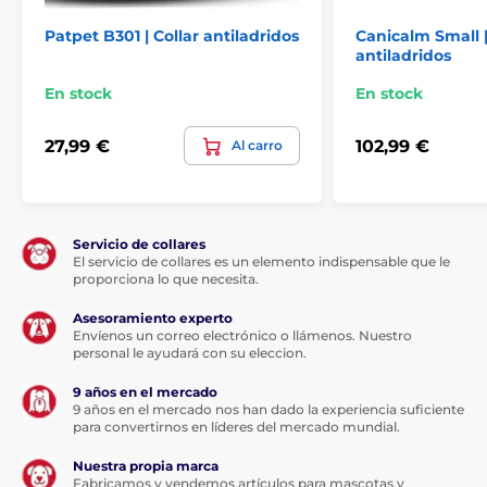
Patpet B301 | Collar antiladridos
Canicalm Small |
antiladridos
Longitud del collar
En stock
En stock
También se incluye un collar de nylon
resistente que es ajustable y cómodo.
27,99 €
102,99 €
Correa ajustable para circunferencia de
Al carro
cuello de
24 a 66 cm.
Peso y dimensiones
Servicio de collares
El servicio de collares es un elemento indispensable que le
proporciona lo que necesita.
El collar antiladrido tiene unas
dimensiones reducidas: ancho 6,2 x alto
Asesoramiento experto
3,5 x fondo 3 cm y forma ergonómica. Esto
Envíenos un correo electrónico o llámenos. Nuestro
hace que sea muy fácil de llevar para los cachorros y
personal le ayudará con su eleccion.
que se acostumbren más fácilmente. El bajo peso de
sólo 78 g garantiza la comodidad incluso para las
9 años en el mercado
razas de perro más pequeñas.
9 años en el mercado nos han dado la experiencia suficiente
para convertirnos en líderes del mercado mundial.
Las especificaciones técnicas pueden cambiar sin
previo aviso. Las imágenes tienen únicamente
Nuestra propia marca
carácter ilustrativo.
Fabricamos y vendemos artículos para mascotas y