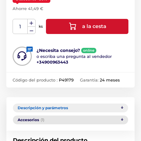
Ahorre 41,49 €
a la cesta
ks
¿Necesita consejo?
online
o escriba una pregunta al vendedor
+34900963443
Código del producto :
P49179
Garantía:
24 meses
Descripción y parámetros
Accesorios
(1)
Descripción del producto