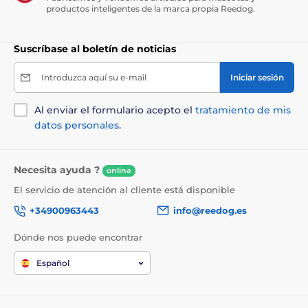
productos inteligentes de la marca propia Reedog.
El producto aparece en las categorías
Suscríbase al boletín de noticias
Collares antiladrido
Introduzca aquí su e-mail
Iniciar sesión
Para perros pequeños
Al enviar el formulario acepto el
tratamiento de mis
Para perros medianos
datos personales
.
Para perros grandes
Eléctricos
Vibratorio
Audio
Necesita ayuda ?
online
El servicio de atención al cliente está disponible
Poco resistente al agua
+34900963443
info@reedog.es
Collares para aulladores
Dónde nos puede encontrar
% Collares electrónicos
Español