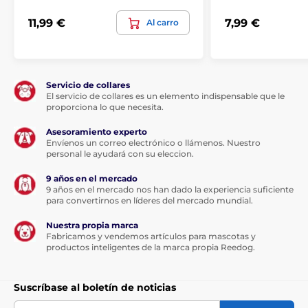
restos de humedad con un secador mientras se
11,99 €
7,99 €
Al carro
cepilla el pelo.
Composición
:
Aqua, Sodium Chloride, Sodium
Laureth Sulfate, Collagen Amido Acids,
Polyquaternium 7, Cocamide DEA, Glycol Disterate,
Servicio de collares
Cocamidopropylbetaine, Chloromethylisothiazolinone,
El servicio de collares es un elemento indispensable que le
Methylisothiazolinone, Acid Yellow 23, Parfum (Citral,
proporciona lo que necesita.
Citronellol, Linalool, Limonene)
Asesoramiento experto
Las especificaciones técnicas pueden cambiar sin
Envíenos un correo electrónico o llámenos. Nuestro
previo aviso. Las imágenes tienen únicamente
personal le ayudará con su eleccion.
carácter ilustrativo.
9 años en el mercado
9 años en el mercado nos han dado la experiencia suficiente
para convertirnos en líderes del mercado mundial.
El producto aparece en las categorías
Nuestra propia marca
Fabricamos y vendemos artículos para mascotas y
Menforsan
Crianza
productos inteligentes de la marca propia Reedog.
Cuidado de la piel y el pelo
Champús para perros
Suscríbase al boletín de noticias