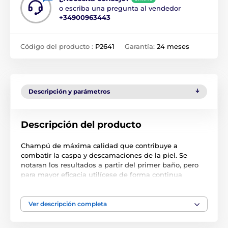
o escriba una pregunta al vendedor
+34900963443
Código del producto :
P2641
Garantía:
24 meses
Descripción y parámetros
Descripción del producto
Champú de máxima calidad que contribuye a
combatir la caspa y descamaciones de la piel. Se
notaran los resultados a partir del primer baño, pero
para mayor eficacia utilícese de forma continua
durante unas semanas. Su fórmula deja el pelaje
suave y brillante por su acción purificante y
tonificante. Especialmente indicado para todas las
Ver descripción completa
razas y en especial las de pelo corto y oscuro.