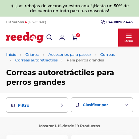
☀️ ¡Las rebajas de verano ya están aquí! ¡Hasta un 50% de
descuento en todo para tus mascotas!
+34900963443
Llámanos
(Mo-Fr 8-16)
0
Menú
Inicio
Crianza
Accesorios para pasear
Correas
Correas autoretráctiles
Para perros grandes
Correas autoretráctiles para
perros grandes
Clasificar por
Filtro
Mostrar 1-15 desde 19 Productos