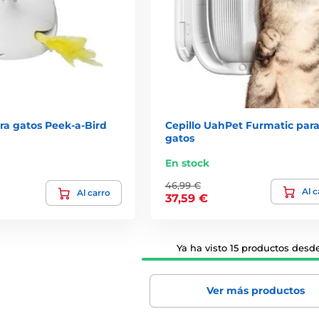
ra gatos Peek-a-Bird
Cepillo UahPet Furmatic par
gatos
En stock
46,99 €
Al c
Al carro
37,59 €
Ya ha visto 15 productos desde
Ver más productos