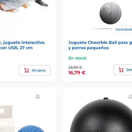
Variedade
 juguete interactivo
Juguete Cheerble Ball para g
 con USB, 27 cm
y perros pequeños
En stock
23,99 €
Det
Al carro
16,79 €