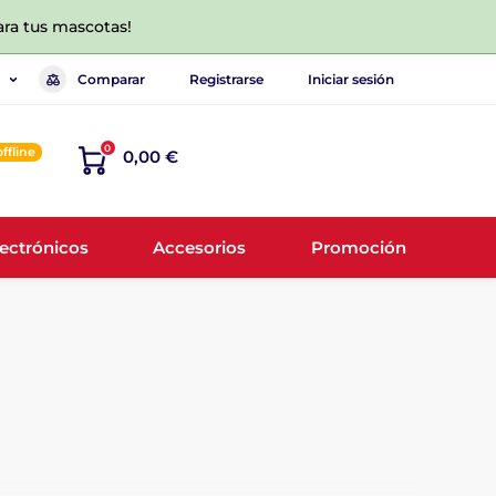
ara tus mascotas!
Comparar
Registrarse
Iniciar sesión
0
offline
0,00 €
lectrónicos
Accesorios
Promoción