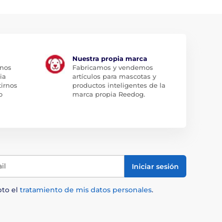
Nuestra propia marca
 nos
Fabricamos y vendemos
ia
artículos para mascotas y
tirnos
productos inteligentes de la
o
marca propia Reedog.
il
Iniciar sesión
pto el
tratamiento de mis datos personales
.