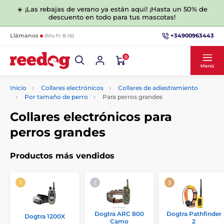
☀️ ¡Las rebajas de verano ya están aquí! ¡Hasta un 50% de
descuento en todo para tus mascotas!
+34900963443
Llámanos
(Mo-Fr 8-16)
0
Menú
Inicio
Collares electrónicos
Collares de adiestramiento
Por tamaño de perro
Para perros grandes
Collares electrónicos para
perros grandes
Productos más vendidos
Dogtra ARC 800
Dogtra Pathfinder
Dogtra 1200X
Camo
2