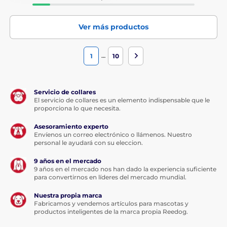
Cuantas más funciones prácticas tenga un collar de
adiestramiento, mejor podrá controlar a su perro. Las
Ver más productos
funciones más importantes y básicas que debe
contener un collar son una alerta sonora y un impulso
electrostático. La mayoría de los collares electrónicos
…
1
10
de adiestramiento que se venden hoy en día tienen
estas funciones, además de la vibración. Muy a
menudo, estas funciones se complementan con aún
más características. Así, puede encontrar las siguientes
Servicio de collares
funciones:
El servicio de collares es un elemento indispensable que le
proporciona lo que necesita.
Alerta sonora:
Una alerta sonora debe preceder
Asesoramiento experto
siempre al uso del collar electrónico. Una alerta debe
Envíenos un correo electrónico o llámenos. Nuestro
preceder a un pulso. El perro aprenderá pronto que un
personal le ayudará con su eleccion.
impulso electrónico desagradable va precedido de una
alerta sonora y aprenderá a reaccionar a la señal sonora.
9 años en el mercado
En la práctica, ésta suele ser la función más utilizada.
9 años en el mercado nos han dado la experiencia suficiente
para convertirnos en líderes del mercado mundial.
Vibración.
La intensidad de la vibración puede
ajustarse normalmente en varios niveles. En los
Nuestra propia marca
collares que sólo emiten vibraciones, ésta es la función
Fabricamos y vendemos artículos para mascotas y
productos inteligentes de la marca propia Reedog.
principal, pero la eficacia de este tipo de collares es
muy limitada y, por lo tanto, estos collares son más