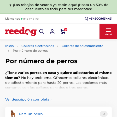
☀️ ¡Las rebajas de verano ya están aquí! ¡Hasta un 50% de
descuento en todo para tus mascotas!
+34900963443
Llámanos
(Mo-Fr 8-16)
0
Menú
Inicio
Collares electrónicos
Collares de adiestramiento
Por número de perros
Por número de perros
¿Tiene varios perros en casa y quiere adiestrarlos al mismo
tiempo?
No hay problema. Ofrecemos collares electrónicos
de adiestramiento para hasta 20 perros. Las opciones más
comunes son los collares para dos o tres perros.
Ver descripción completa
›
Ofrecemos la gama más amplia de collares electrónicos de
adiestramiento para el adiestramiento básico y profesional
Para un perro
13
de perros. Entre nuestros clientes hay cinólogos