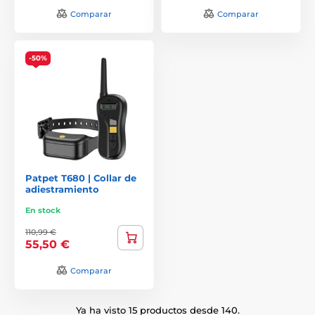
encarga estudios a organismos profesionales y
Comparar
Comparar
científicos. Los modernos productos actuales de
fabricantes reputados asociados a la ECMA respetan
plenamente el bienestar animal, y su uso ayuda en
-50%
muchos casos a sustituir algunos métodos
tradicionales de adiestramiento canino que pueden ser
mucho menos respetuosos con los animales."
5¿Cuándo empezar a utilizar un collar electrónico?
Los collares electrónicos de adiestramiento se
recomiendan a partir de los 6 meses de edad. Lea
atentamente las instrucciones del fabricante. Elija el
Patpet T680 | Collar de
adiestramiento
nivel de impulso adecuado (el perro debe responder al
impulso, por otra parte no debe ser demasiado
En stock
doloroso para él - quejidos, etc.). Los collares suelen
ofrecer varios niveles de alerta (señal sonora, vibración,
110,99 €
55,50 €
impulso). El perro pronto se da cuenta de la secuencia
de señales, por lo que basta con utilizar la señal sonora
o la vibración.
Comparar
6¿Qué funciones ofrecen los collares?
Ya ha visto 15 productos desde 140.